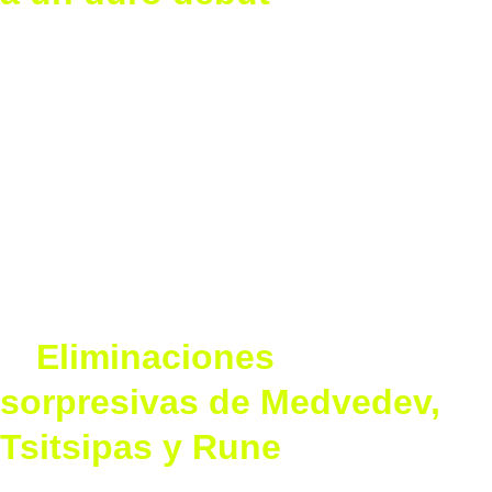
El defensor del título y segundo cabeza de serie, Carlos 
Alcaraz, enfrentó una dura prueba en su primer partido 
contra el veterano italiano Fabio Fognini. Después de 
casi cuatro horas y media de juego, Alcaraz logró 
imponerse con parciales de 7-5, 6-7(5), 7-5, 2-6 y 6-1. El 
encuentro se vio interrumpido brevemente debido a 
que un espectador sufrió un golpe de calor, momento 
en el que Alcaraz mostró su empatía al acercarse al 
aficionado.
❌
 Eliminaciones 
sorpresivas de Medvedev, 
Tsitsipas y Rune