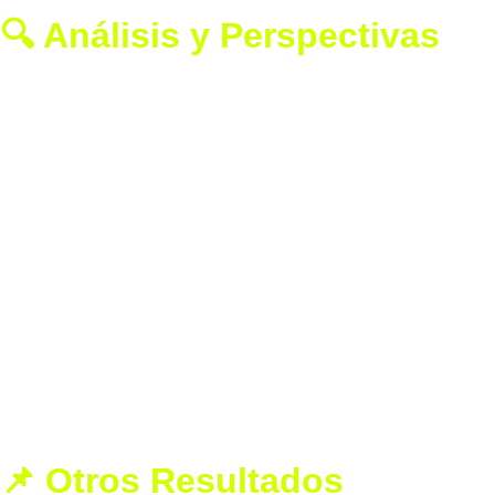
🔍 Análisis y Perspectivas
Las eliminaciones de Medvedev, Tsitsipas y Rune 
despejan el camino en la parte inferior del cuadro, 
potencialmente facilitando el avance de Alcaraz hacia 
las etapas finales del torneo. Sin embargo, su exigente 
debut sugiere que deberá mantener un alto nivel de 
juego para defender su título con éxito
Además, la implementación del sistema de llamadas 
electrónicas en las líneas, reemplazando a los jueces 
de línea humanos, marcó un cambio significativo en el 
torneo, generando opiniones divididas entre jugadores 
y aficionados.
📌 Otros Resultados 