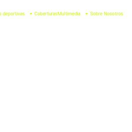
s deportivas
Coberturas
Multimedia
Sobre Nosotros
Joel Casillas
9/28/2025
1 min leer