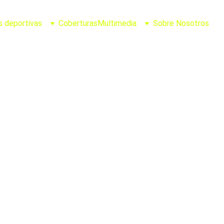
s deportivas
Coberturas
Multimedia
Sobre Nosotros
Joel Casillas
7/25/2025
2 min leer