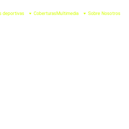
s deportivas
Coberturas
Multimedia
Sobre Nosotros
Joel Casillas
6/19/2026
2 min leer