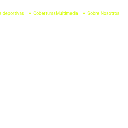
s deportivas
Coberturas
Multimedia
Sobre Nosotros
Joel Casillas
5/16/2026
2 min leer