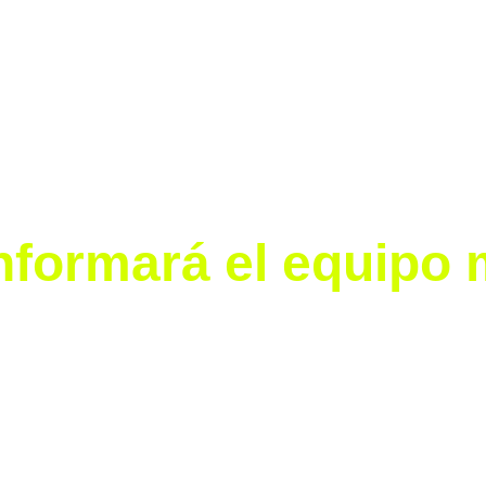
pulsar la internacionalización de la Liga MX Femenil
, g
 espectáculo sin precedentes.
lave en el crecimiento de la LIGA BBVA MX Femenil… Refle
z.
onformará el equipo
 Femenil estará integrada por 
30 jugadoras de los 18 cl
y votación:
o las mejores de la temporada 2024-25.
or rendimiento medido por el Centro de Innovación Tecno