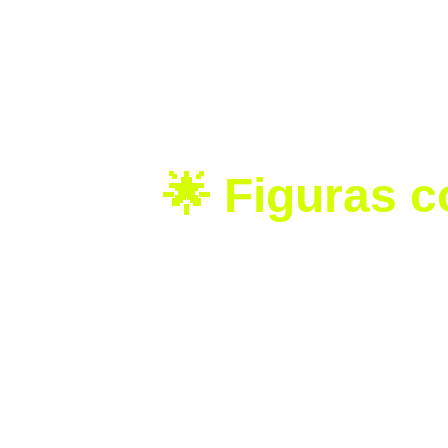
Score.
3 jugadoras
 elegidas por votaci
2 jugadoras sorpresa
, que se
El equipo será dirigido por el cuerpo
torneos de Concacaf.
🌟 Figuras c
Las cuatro jugadoras destacadas d
Charlyn Corral
 (Pachuca)
Esthefanny Barreras
 (Pachuc
Blanca Félix
 (Guadalajara)
Jacqueline Ovalle “La Maga”
 
Ovalle, reconocida por su visión, v