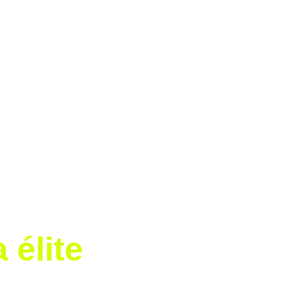
ico: su 
primer Duelo de Estrellas 
a nada menos que el 
FC Barcelona 
n, hogar de Tigres Femenil. El 
 junto con 
Xavi Puig
, directivo del 
 élite 