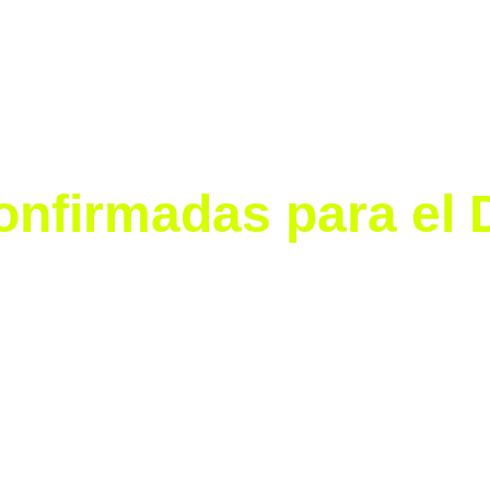
ón de la afición, que inicia el 23 de julio.
rán reveladas próximamente.
 técnico de 
Tigres Femenil
, ya que 
Rayadas, América y
onfirmadas para el 
e la temporada 2024-25 que ya tienen su lugar asegura
a)
(Tigres)
elocidad y espectaculares goles, se perfila como una de l