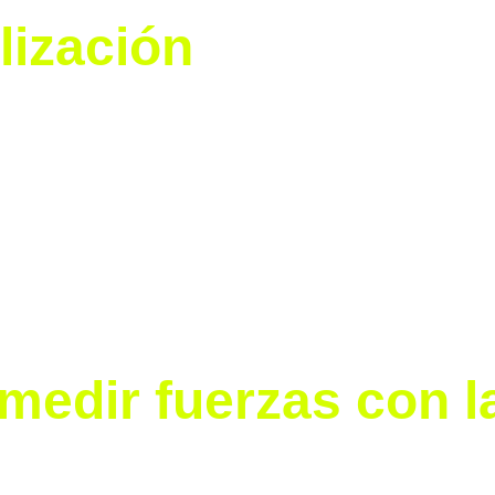
lización
o a pasos firmes, y este verano vivirá un momento histór
 a una selección con lo mejor del talento nacional contr
xitosos del mundo.
25
 en el emblemático 
Estadio Universitario
 en Nuevo Leó
por 
Mariana Gutiérrez
, presidenta de la Liga MX Femenil,
O de Soccer Media.
medir fuerzas con la