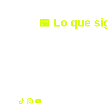
enfrentamiento internacional.
📅 Lo que si
La expectativa crece a medida que 
más que un amistoso: será una vitri
Marca el 22 de agosto en tu calenda
Redes