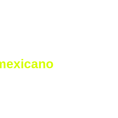
enerar mayor visibilidad para las 
ja lo que somos: una Liga 
 mexicano
ubes
, elegidas mediante un proceso 
lógica (CITEC) y el índice Index 