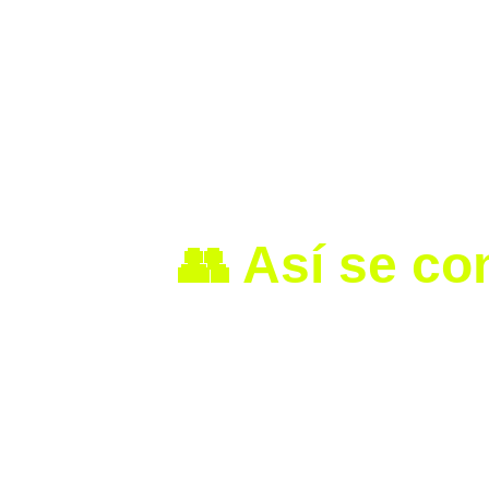
Este partido tiene como objetivo 
im
jugadoras y ofrecer a la afición un
“El Duelo de Estrellas es un paso c
imparable”, señaló Mariana Gutiérre
👥 Así se c
La 
selección estelar
 de la Liga MX
combinado de análisis estadístico 
4 jugadoras
 distinguidas com
21 jugadoras
 seleccionadas p