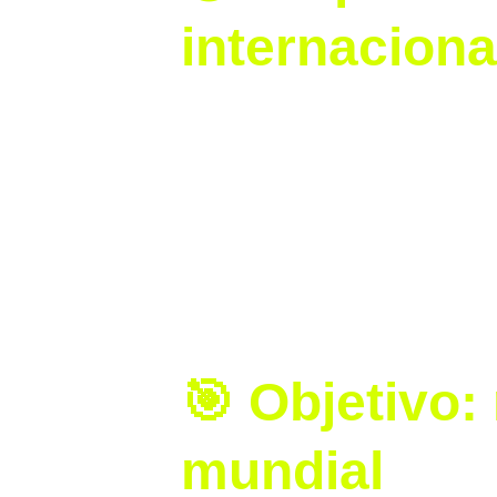
internaciona
La 
Liga MX Femenil
 sigue creciend
internacional
. El evento enfrentará
Femenil
, uno de los equipos más e
La cita será el 
22 de agosto de 20
anuncio fue realizado oficialmente 
FC Barcelona, y 
Josi Eshkenazi
, CE
🎯 Objetivo: 
mundial