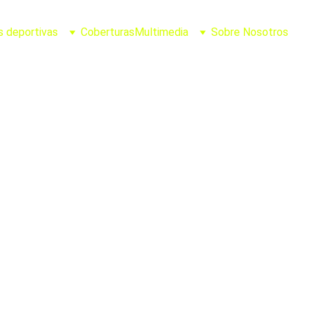
s deportivas
Coberturas
Multimedia
Sobre Nosotros
Joel Casillas
3/16/2026
2 min leer