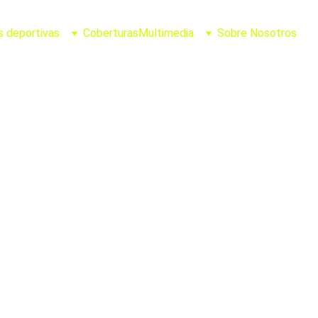
s deportivas
Coberturas
Multimedia
Sobre Nosotros
Joel Casillas
6/18/2026
2 min leer