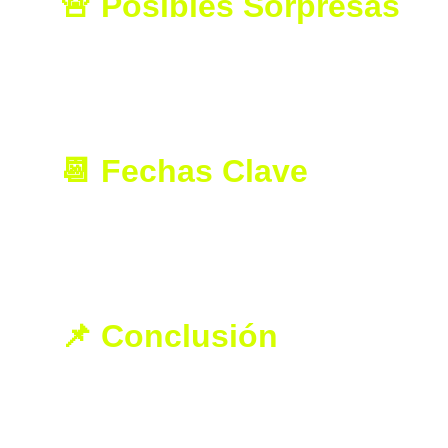
🚨 Posibles Sorpresas
Emma Raducanu
, apoyada por la afición lo
Marta Kostyuk [26]
 y 
Ekaterina Alexandro
Atención también a 
Linda Noskova [30]
 y 
D
📆 Fechas Clave
Primera ronda
: del 1 al 2 de julio
Octavos de final
: 8 de julio
Final
: sábado 13 de julio
📌 Conclusión
Wimbledon 2025 se prepara para una edición de a
el All England Club será testigo de batallas me
cima? ¿Habrá una nueva campeona sorpresa?