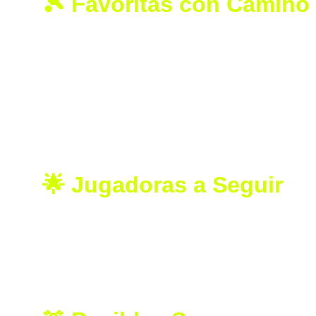
🎾 Favoritas con Camino
La actual número 1 del mundo, 
Aryna Sabalenka
adelante podría cruzarse con la campeona olímp
Madison Keys
 o la resurgida 
Leylah Fernandez
.
En la parte baja, la campeona del US Open 
Coco 
tempranas, con una hipotética semifinal contra 
🌟 Jugadoras a Seguir
Naomi Osaka
 regresa a Wimbledon y enfren
La joven 
Mirra Andreeva [7]
, semifinalista 
Jessica Pegula [3]
, sólida y constante, pa
Ons Jabeur
, finalista en 2022 y 2023, tam