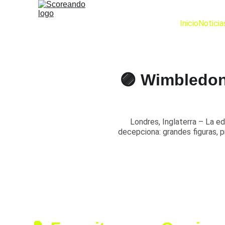
Inicio
Noticia
🟣 Wimbledon
Londres, Inglaterra – La e
decepciona: grandes figuras,